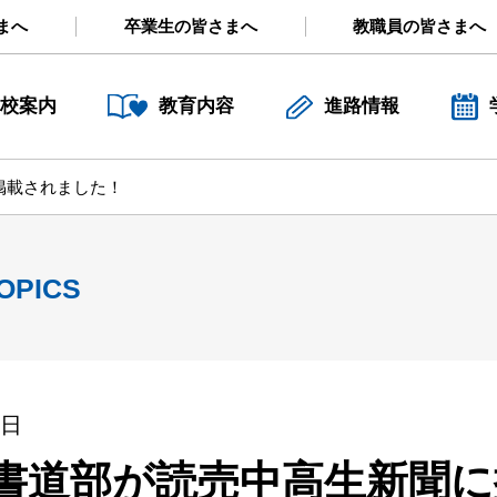
まへ
卒業生の皆さまへ
教職員の皆さまへ
校案内
教育内容
進路情報
掲載されました！
OPICS
1日
書道部が読売中高生新聞に