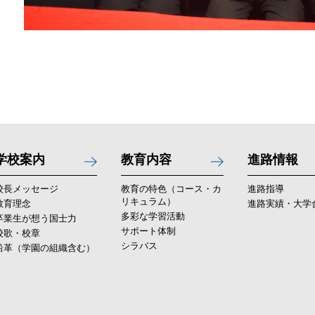
学校案内
教育内容
進路情報
校長メッセージ
教育の特色（コース・カ
進路指導
リキュラム）
教育理念
進路実績・大学
多彩な学習活動
卒業生が想う国士力
サポート体制
校歌・校章
シラバス
沿革（学園の組織含む）