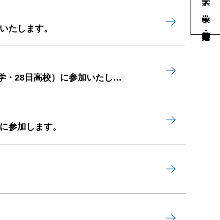
加いたします。
中・高入試「受験なんでも相談会」in 新宿住友ビル三角広場（6/27中学・28日高校）に参加いたします。
）に参加します。