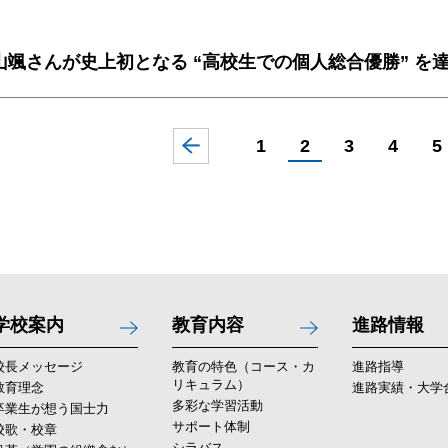
山颯さんが史上初となる “高校生での個人総合優勝” を
1
2
3
4
5
学校案内
教育内容
進路情報
校長メッセージ
教育の特色（コース・カ
進路指導
リキュラム）
教育理念
進路実績・大学
多彩な学習活動
卒業生が想う国士力
サポート体制
校歌・校章
シラバス