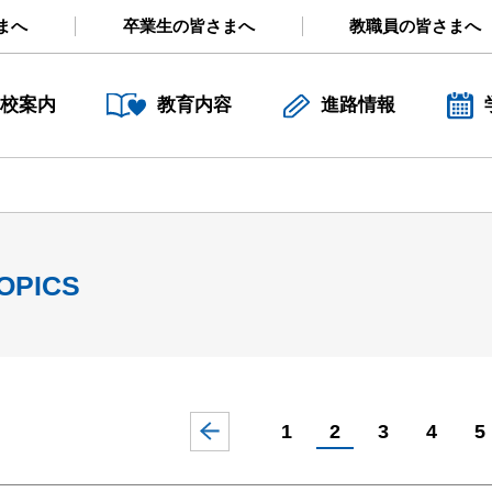
まへ
卒業生の皆さまへ
教職員の皆さまへ
校案内
教育内容
進路情報
OPICS
1
2
3
4
5